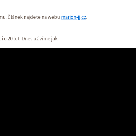
smu. Článek najdete na webu
marion-jj.cz
.
 o 20 let. Dnes už víme jak.