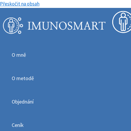
Přeskočit na obsah
O mně
O metodě
Objednání
Ceník