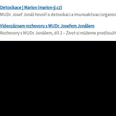
Detoxikace | Marion (marion-jj.cz)
MUDr. Josef Jonáš hovoří o detoxikaci a imunoaktivaci organi
Videozáznam rozhovoru s MUDr. Josefem Jonášem
Rozhovory s MUDr. Jonášem, díl 1 – Život si můžeme prodloužit i